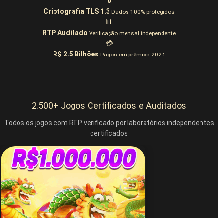
🔒
Criptografia TLS 1.3
Dados 100% protegidos
📊
RTP Auditado
Verificação mensal independente
💳
R$ 2.5 Bilhões
Pagos em prêmios 2024
2.500+ Jogos Certificados e Auditados
Todos os jogos com RTP verificado por laboratórios independentes
certificados