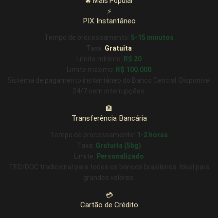
🔥 Mais Popular
⚡
PIX Instantâneo
Tempo de processamento:
5-15 minutos
Taxa:
Gratuita
Limite mínimo:
R$ 20
Limite máximo:
R$ 100.000
Sistema de pagamento instantâneo do Banco Central. Disponível
24/7 sem interrupções.
🏦
Transferência Bancária
Tempo de processamento:
1-2 horas
Taxa:
Gratuita (5bg)
Limite:
Personalizado
TED/DOC tradicional para todos os bancos brasileiros. Ideal para
grandes valores.
💳
Cartão de Crédito