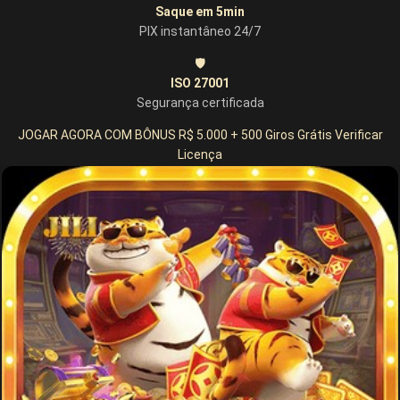
Saque em 5min
PIX instantâneo 24/7
🛡️
ISO 27001
Segurança certificada
JOGAR AGORA COM BÔNUS
R$ 5.000 + 500 Giros Grátis
Verificar
Licença