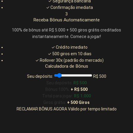
✓ Segurança bancária
✓ Confirmação imediata
3
Receba Bônus Automaticamente
100% de bônus até R$ 5.000 + 500 giros grátis creditados
instantaneamente. Comece a jogar!
✓ Crédito imediato
✓ 500 giros em 10 dias
✓ Rollover 30x (padrão do mercado)
Calculadora de Bônus
Seu depósito:
R$ 500
Seu depósito:
R$ 500
Bônus 100%:
+ R$ 500
Total para jogar:
R$ 1.000
Giros grátis:
+ 500 Giros
RECLAMAR BÔNUS AGORA
Válido por tempo limitado