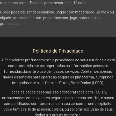
responsabilidade. Proibido para menores de 18 anos.
O jogo pode causar dependência. Jogue com moderação. Se você ou
alguém que conhece tem problemas com jogo, procure ajuda
profissional.
Políticas de Privacidade
A 5bg valoriza profundamente a privacidade de seus usuários e está
comprometida em proteger todas as informações pessoais
fornecidas durante o uso de nossos serviços. Coletamos apenas
dados essenciais para operação segura da plataforma, cumprindo
integralmente a Lei Geral de Proteção de Dados (LGPD).
Todos os dados pessoais são criptografados com TLS 1.3,
armazenados em servidores seguros com acesso restrito, e nunca
compartilhados com terceiros sem seu consentimento explícito.
Você tem direito de acessar, corrigir, ou solicitar exclusão de seus
dados a qualquer momento.