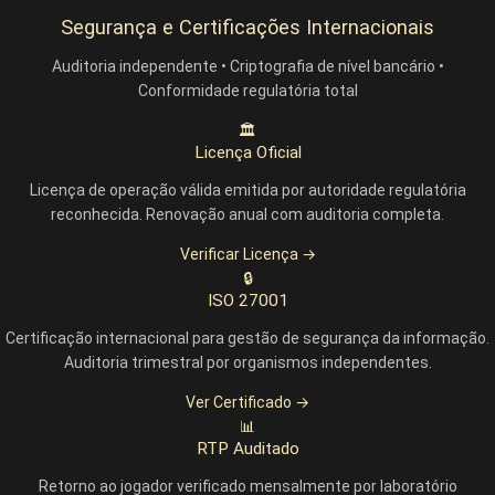
Segurança e Certificações Internacionais
Auditoria independente • Criptografia de nível bancário •
Conformidade regulatória total
🏛️
Licença Oficial
Licença de operação válida emitida por autoridade regulatória
reconhecida. Renovação anual com auditoria completa.
Verificar Licença →
🔒
ISO 27001
Certificação internacional para gestão de segurança da informação.
Auditoria trimestral por organismos independentes.
Ver Certificado →
📊
RTP Auditado
Retorno ao jogador verificado mensalmente por laboratório