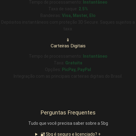
Tempo de processamento:
Instantâneo
Taxa de saque:
2.5%
Bandeiras:
Visa, Master, Elo
Depósitos instantâneos com proteção 3D Secure. Saques sujeitos a
taxa.
📱
Carteiras Digitais
Tempo de processamento:
Instantâneo
Taxa:
Gratuita
Opções:
PicPay, PayPal
Integração com as principais carteiras digitais do Brasil.
Perguntas Frequentes
Tudo que você precisa saber sobre a 5bg
🔐
5bg é seguro e licenciado?
+