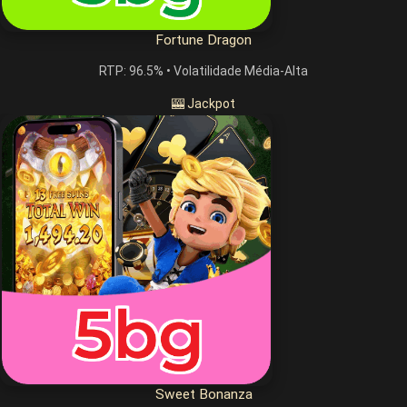
Fortune Dragon
RTP: 96.5% • Volatilidade Média-Alta
🎰 Jackpot
Sweet Bonanza