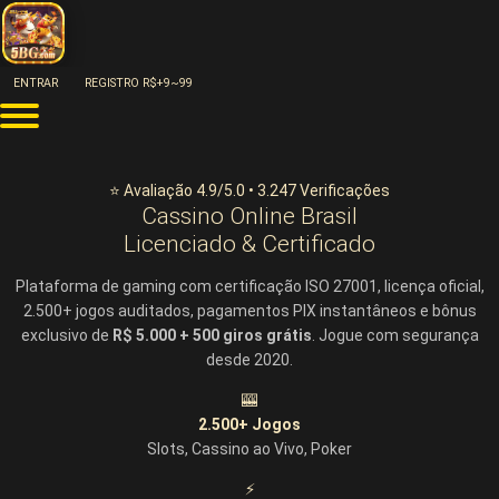
ENTRAR
REGISTRO R$+9~99
⭐
Avaliação 4.9/5.0 • 3.247 Verificações
Cassino Online Brasil
Licenciado & Certificado
Plataforma de gaming com certificação ISO 27001, licença oficial,
2.500+ jogos auditados, pagamentos PIX instantâneos e bônus
exclusivo de
R$ 5.000 + 500 giros grátis
. Jogue com segurança
desde 2020.
🎰
2.500+ Jogos
Slots, Cassino ao Vivo, Poker
⚡