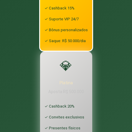
✓ Cashback 15%
✓ Suporte VIP 24/7
✓ Bônus personalizados
✓ Saque: R$ 50.000/dia
💎
Platina
Aposta R$ 500.000
✓ Cashback 20%
✓ Convites exclusivos
✓ Presentes físicos