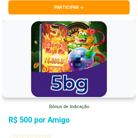
PARTICIPAR →
Bônus de Indicação
R$ 500 por Amigo
✓ R$ 500 por indicado