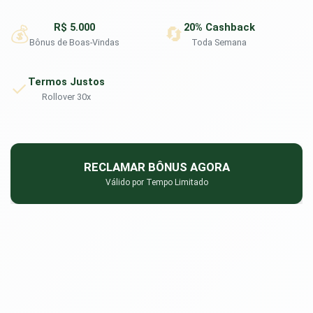
R$ 5.000
20% Cashback
💰
🔄
Bônus de Boas-Vindas
Toda Semana
Termos Justos
✓
Rollover 30x
RECLAMAR BÔNUS AGORA
Válido por Tempo Limitado