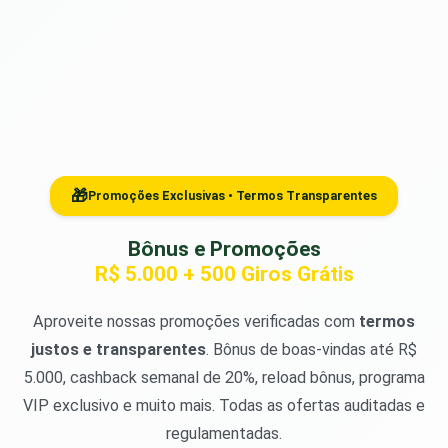
🎁
Promoções Exclusivas • Termos Transparentes
Bônus e Promoções
R$ 5.000 + 500 Giros Grátis
Aproveite nossas promoções verificadas com
termos
justos e transparentes
. Bônus de boas-vindas até R$
5.000, cashback semanal de 20%, reload bônus, programa
VIP exclusivo e muito mais. Todas as ofertas auditadas e
regulamentadas.