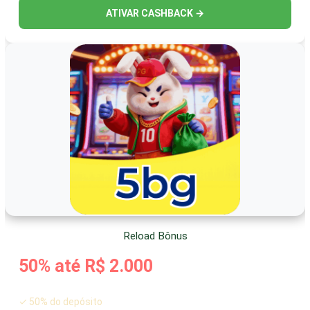
ATIVAR CASHBACK →
Reload Bônus
50% até R$ 2.000
✓ 50% do depósito