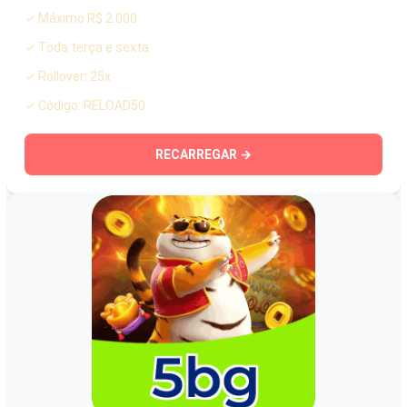
✓ Máximo R$ 2.000
✓ Toda terça e sexta
✓ Rollover: 25x
✓ Código: RELOAD50
RECARREGAR →