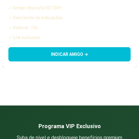
✓ Amigo deposita R$ 100+
✓ Sem limite de indicações
✓ Rollover: 15x
✓ Link exclusivo
INDICAR AMIGO →
Programa VIP Exclusivo
Suba de nível e desbloqueie benefícios premium